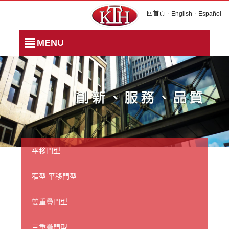
回首頁
．
English
．
Español
MENU
平移門型
窄型 平移門型
雙重疊門型
三重疊門型